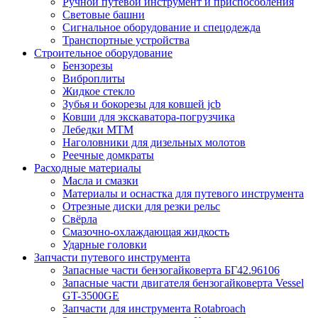
Ручной путевой инструмент и приспособления
Световые башни
Сигнальное оборудование и спецодежда
Транспортные устройства
Строительное оборудование
Бензорезы
Виброплиты
Жидкое стекло
Зубья и бокорезы для ковшей jcb
Ковши для экскаватора-погрузчика
Лебедки МТМ
Наголовники для дизельных молотов
Реечные домкраты
Расходные материалы
Масла и смазки
Материалы и оснастка для путевого инструмента
Отрезные диски для резки рельс
Свёрла
Смазочно-охлаждающая жидкость
Ударные головки
Запчасти путевого инструмента
Запасные части бензогайковерта БГ42.96106
Запасные части двигателя бензогайковерта Vessel
GT-3500GE
Запчасти для инструмента Rotabroach