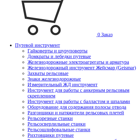
0
Заказ
Путевой инструмент
Гайковерты и шуруповерты
Домкраты и лебедки путевые
Железнодорожные электроагрегаты и арматура
Железнодорожный инструмент Жейсмар (Geismar)
Захваты рельсовые
Знаки железнодорожные
Измерительный ЖД инструмент
Инструмент для работы с анкерным рельсовым
скреплением
Инструмент для работы с балластом и шпалами
Оборудование для содержания полосы отвода
Разгонщики и натяжители рельсовых плетей
Рельсорезные станки
Рельсосверлильные станки
Рельсошлифовальные станки
Рихтовщики путевые