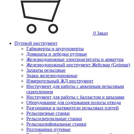
0
Заказ
Путевой инструмент
Гайковерты и шуруповерты
Домкраты и лебедки путевые
Железнодорожные электроагрегаты и арматура
Железнодорожный инструмент Жейсмар (Geismar)
Захваты рельсовые
Знаки железнодорожные
Измерительный ЖД инструмент
Инструмент для работы с анкерным рельсовым
скреплением
Инструмент для работы с балластом и шпалами
Оборудование для содержания полосы отвода
Разгонщики и натяжители рельсовых плетей
Рельсорезные станки
Рельсосверлильные станки
Рельсошлифовальные станки
Рихтовщики путевые