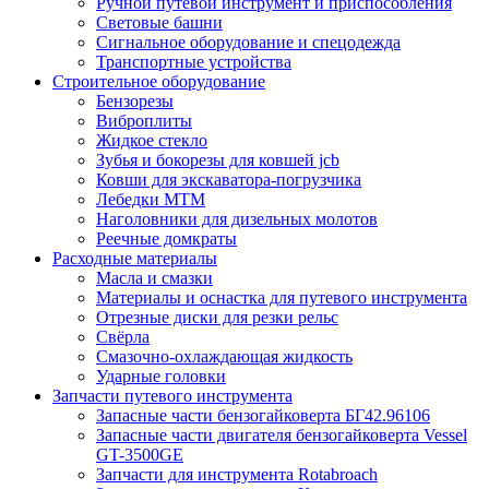
Ручной путевой инструмент и приспособления
Световые башни
Сигнальное оборудование и спецодежда
Транспортные устройства
Строительное оборудование
Бензорезы
Виброплиты
Жидкое стекло
Зубья и бокорезы для ковшей jcb
Ковши для экскаватора-погрузчика
Лебедки МТМ
Наголовники для дизельных молотов
Реечные домкраты
Расходные материалы
Масла и смазки
Материалы и оснастка для путевого инструмента
Отрезные диски для резки рельс
Свёрла
Смазочно-охлаждающая жидкость
Ударные головки
Запчасти путевого инструмента
Запасные части бензогайковерта БГ42.96106
Запасные части двигателя бензогайковерта Vessel
GT-3500GE
Запчасти для инструмента Rotabroach