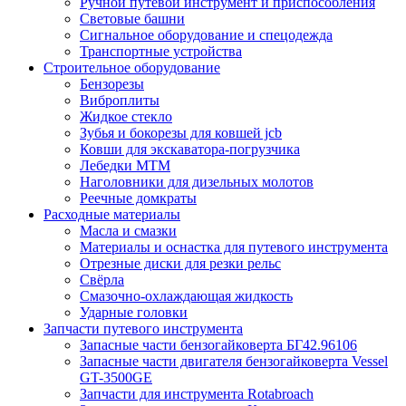
Ручной путевой инструмент и приспособления
Световые башни
Сигнальное оборудование и спецодежда
Транспортные устройства
Строительное оборудование
Бензорезы
Виброплиты
Жидкое стекло
Зубья и бокорезы для ковшей jcb
Ковши для экскаватора-погрузчика
Лебедки МТМ
Наголовники для дизельных молотов
Реечные домкраты
Расходные материалы
Масла и смазки
Материалы и оснастка для путевого инструмента
Отрезные диски для резки рельс
Свёрла
Смазочно-охлаждающая жидкость
Ударные головки
Запчасти путевого инструмента
Запасные части бензогайковерта БГ42.96106
Запасные части двигателя бензогайковерта Vessel
GT-3500GE
Запчасти для инструмента Rotabroach