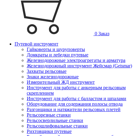
0
Заказ
Путевой инструмент
Гайковерты и шуруповерты
Домкраты и лебедки путевые
Железнодорожные электроагрегаты и арматура
Железнодорожный инструмент Жейсмар (Geismar)
Захваты рельсовые
Знаки железнодорожные
Измерительный ЖД инструмент
Инструмент для работы с анкерным рельсовым
скреплением
Инструмент для работы с балластом и шпалами
Оборудование для содержания полосы отвода
Разгонщики и натяжители рельсовых плетей
Рельсорезные станки
Рельсосверлильные станки
Рельсошлифовальные станки
Рихтовщики путевые