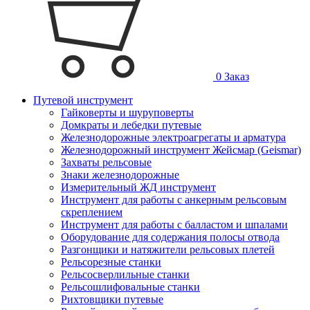
0
Заказ
Путевой инструмент
Гайковерты и шуруповерты
Домкраты и лебедки путевые
Железнодорожные электроагрегаты и арматура
Железнодорожный инструмент Жейсмар (Geismar)
Захваты рельсовые
Знаки железнодорожные
Измерительный ЖД инструмент
Инструмент для работы с анкерным рельсовым
скреплением
Инструмент для работы с балластом и шпалами
Оборудование для содержания полосы отвода
Разгонщики и натяжители рельсовых плетей
Рельсорезные станки
Рельсосверлильные станки
Рельсошлифовальные станки
Рихтовщики путевые