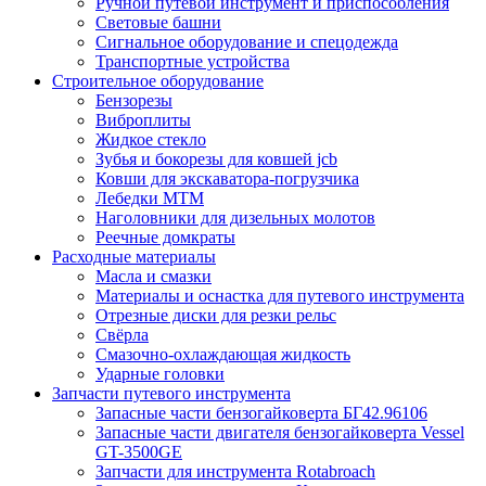
Ручной путевой инструмент и приспособления
Световые башни
Сигнальное оборудование и спецодежда
Транспортные устройства
Строительное оборудование
Бензорезы
Виброплиты
Жидкое стекло
Зубья и бокорезы для ковшей jcb
Ковши для экскаватора-погрузчика
Лебедки МТМ
Наголовники для дизельных молотов
Реечные домкраты
Расходные материалы
Масла и смазки
Материалы и оснастка для путевого инструмента
Отрезные диски для резки рельс
Свёрла
Смазочно-охлаждающая жидкость
Ударные головки
Запчасти путевого инструмента
Запасные части бензогайковерта БГ42.96106
Запасные части двигателя бензогайковерта Vessel
GT-3500GE
Запчасти для инструмента Rotabroach