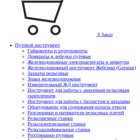
0
Заказ
Путевой инструмент
Гайковерты и шуруповерты
Домкраты и лебедки путевые
Железнодорожные электроагрегаты и арматура
Железнодорожный инструмент Жейсмар (Geismar)
Захваты рельсовые
Знаки железнодорожные
Измерительный ЖД инструмент
Инструмент для работы с анкерным рельсовым
скреплением
Инструмент для работы с балластом и шпалами
Оборудование для содержания полосы отвода
Разгонщики и натяжители рельсовых плетей
Рельсорезные станки
Рельсосверлильные станки
Рельсошлифовальные станки
Рихтовщики путевые