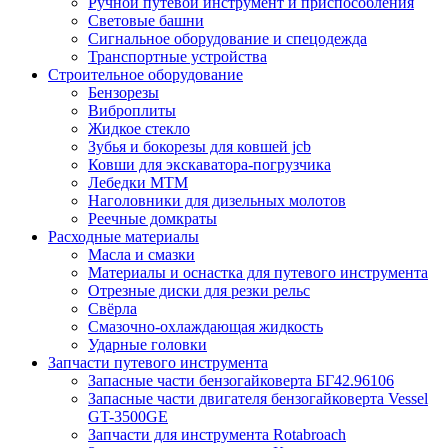
Ручной путевой инструмент и приспособления
Световые башни
Сигнальное оборудование и спецодежда
Транспортные устройства
Строительное оборудование
Бензорезы
Виброплиты
Жидкое стекло
Зубья и бокорезы для ковшей jcb
Ковши для экскаватора-погрузчика
Лебедки МТМ
Наголовники для дизельных молотов
Реечные домкраты
Расходные материалы
Масла и смазки
Материалы и оснастка для путевого инструмента
Отрезные диски для резки рельс
Свёрла
Смазочно-охлаждающая жидкость
Ударные головки
Запчасти путевого инструмента
Запасные части бензогайковерта БГ42.96106
Запасные части двигателя бензогайковерта Vessel
GT-3500GE
Запчасти для инструмента Rotabroach