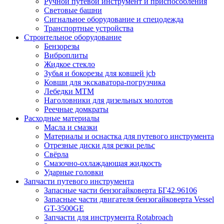
Ручной путевой инструмент и приспособления
Световые башни
Сигнальное оборудование и спецодежда
Транспортные устройства
Строительное оборудование
Бензорезы
Виброплиты
Жидкое стекло
Зубья и бокорезы для ковшей jcb
Ковши для экскаватора-погрузчика
Лебедки МТМ
Наголовники для дизельных молотов
Реечные домкраты
Расходные материалы
Масла и смазки
Материалы и оснастка для путевого инструмента
Отрезные диски для резки рельс
Свёрла
Смазочно-охлаждающая жидкость
Ударные головки
Запчасти путевого инструмента
Запасные части бензогайковерта БГ42.96106
Запасные части двигателя бензогайковерта Vessel
GT-3500GE
Запчасти для инструмента Rotabroach