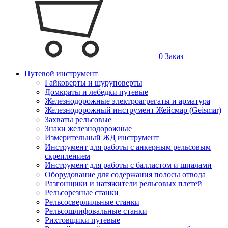
0
Заказ
Путевой инструмент
Гайковерты и шуруповерты
Домкраты и лебедки путевые
Железнодорожные электроагрегаты и арматура
Железнодорожный инструмент Жейсмар (Geismar)
Захваты рельсовые
Знаки железнодорожные
Измерительный ЖД инструмент
Инструмент для работы с анкерным рельсовым
скреплением
Инструмент для работы с балластом и шпалами
Оборудование для содержания полосы отвода
Разгонщики и натяжители рельсовых плетей
Рельсорезные станки
Рельсосверлильные станки
Рельсошлифовальные станки
Рихтовщики путевые