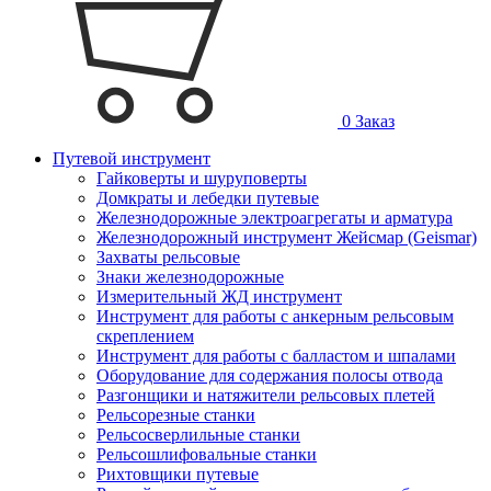
0
Заказ
Путевой инструмент
Гайковерты и шуруповерты
Домкраты и лебедки путевые
Железнодорожные электроагрегаты и арматура
Железнодорожный инструмент Жейсмар (Geismar)
Захваты рельсовые
Знаки железнодорожные
Измерительный ЖД инструмент
Инструмент для работы с анкерным рельсовым
скреплением
Инструмент для работы с балластом и шпалами
Оборудование для содержания полосы отвода
Разгонщики и натяжители рельсовых плетей
Рельсорезные станки
Рельсосверлильные станки
Рельсошлифовальные станки
Рихтовщики путевые