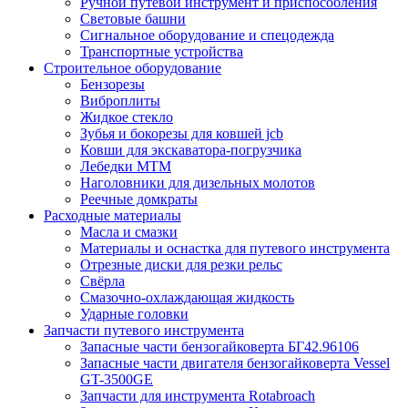
Ручной путевой инструмент и приспособления
Световые башни
Сигнальное оборудование и спецодежда
Транспортные устройства
Строительное оборудование
Бензорезы
Виброплиты
Жидкое стекло
Зубья и бокорезы для ковшей jcb
Ковши для экскаватора-погрузчика
Лебедки МТМ
Наголовники для дизельных молотов
Реечные домкраты
Расходные материалы
Масла и смазки
Материалы и оснастка для путевого инструмента
Отрезные диски для резки рельс
Свёрла
Смазочно-охлаждающая жидкость
Ударные головки
Запчасти путевого инструмента
Запасные части бензогайковерта БГ42.96106
Запасные части двигателя бензогайковерта Vessel
GT-3500GE
Запчасти для инструмента Rotabroach